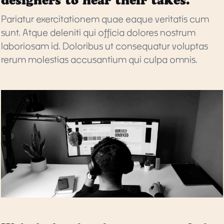
designers to hear their takes.
Pariatur exercitationem quae eaque veritatis cum
sunt. Atque deleniti qui officia dolores nostrum
laboriosam id. Doloribus ut consequatur voluptas
rerum molestias accusantium qui culpa omnis.