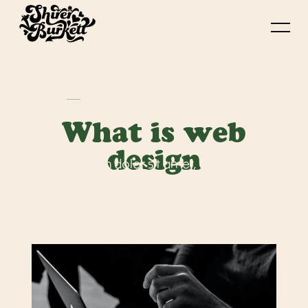
Design
March 28, 2023
What is web
design
Lorem ipsum dolor sit amet, consectetur
adipiscing elit. Sit lacus nisi, erat sed porta.
Sem bibendum eu dui convallis.